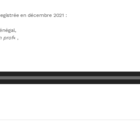
egistrée en décembre 2021 :
énégal,
n prof
« ,
.