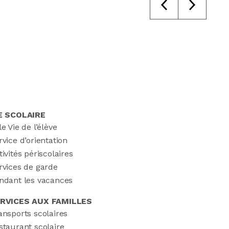
volume.
E SCOLAIRE
le Vie de l’élève
rvice d’orientation
tivités périscolaires
rvices de garde
ndant les vacances
RVICES AUX FAMILLES
ansports scolaires
staurant scolaire