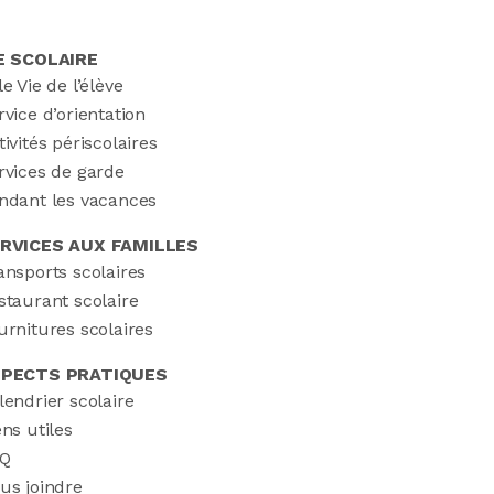
E SCOLAIRE
le Vie de l’élève
rvice d’orientation
tivités périscolaires
rvices de garde
ndant les vacances
RVICES AUX FAMILLES
ansports scolaires
staurant scolaire
urnitures scolaires
PECTS PRATIQUES
lendrier scolaire
ens utiles
Q
us joindre