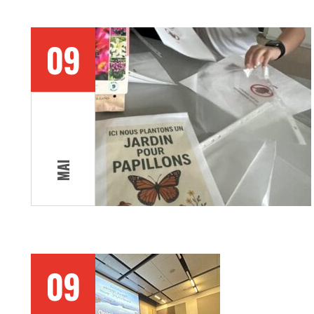
09
MAI
09