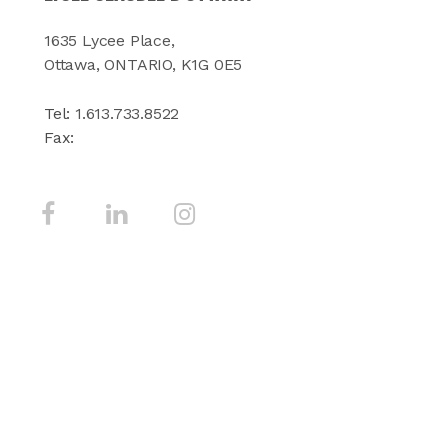
1635 Lycee Place,
Ottawa, ONTARIO, K1G 0E5
Tel:
1.613.733.8522
Fax:
Lycée Claudel d'Ottawa - Tous droits réservés - 2026