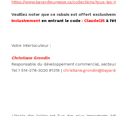
https://www.bayardjeunesse.ca/collections/tous-les
Veuillez noter que ce rabais est offert exclusive
inclusivement
en entrant le code
: Claudel25
à l’
Votre interlocuteur :
Christiane Grondin
Responsable du développement commercial, secteur s
Tel 1 514-278-3020 #1319 |
christiane.grondin@bayar
L’école des loisirs
est l’un des plus importants édi