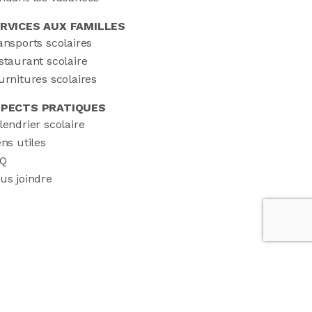
RVICES AUX FAMILLES
ansports scolaires
staurant scolaire
urnitures scolaires
PECTS PRATIQUES
lendrier scolaire
ens utiles
Q
us joindre
Pixel - Firme créative
|
Selectrum Communications