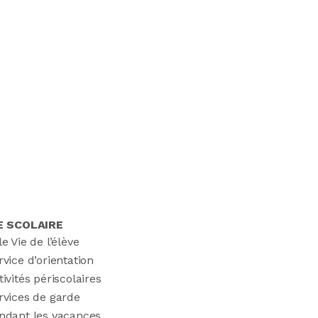
E SCOLAIRE
le Vie de l’élève
rvice d’orientation
tivités périscolaires
rvices de garde
ndant les vacances