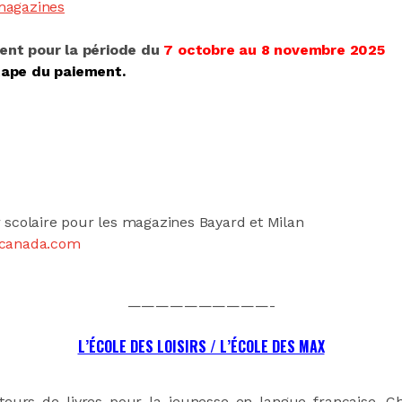
-magazines
ment pour la période du
7 octobre au 8 novembre 2025
étape du paiement.
colaire pour les magazines Bayard et Milan
dcanada.com
——————————-
L’ÉCOLE DES LOISIRS / L’ÉCOLE DES MAX
teurs de livres pour la jeunesse en langue française. 