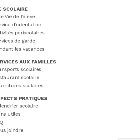
E SCOLAIRE
le Vie de l’élève
rvice d’orientation
tivités périscolaires
rvices de garde
ndant les vacances
RVICES AUX FAMILLES
ansports scolaires
staurant scolaire
urnitures scolaires
PECTS PRATIQUES
lendrier scolaire
ens utiles
Q
us joindre